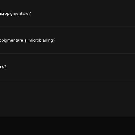
micropigmentare?
ropigmentare și microblading?
ură?