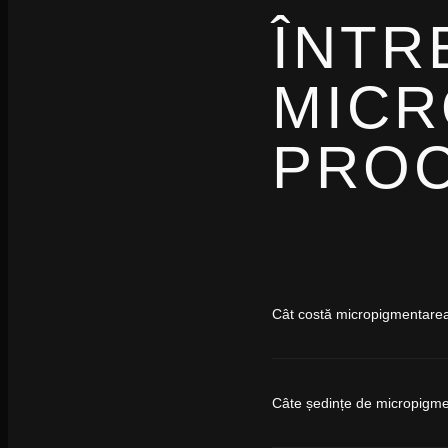
ÎNTR
MICR
PROC
Cât costă micropigmentare
Câte ședințe de micropigm