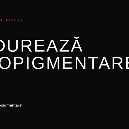
BILITATE
DUREAZĂ
OPIGMENTAR
opigmentării?