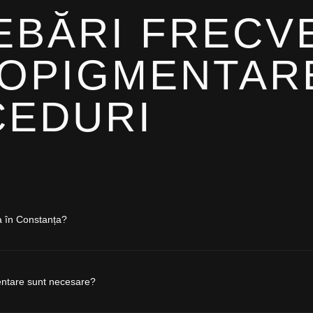
EBĂRI FRECV
OPIGMENTAR
EDURI
a în Constanța?
entare sunt necesare?