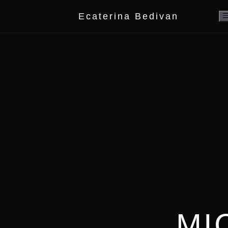
Sari
Ecaterina Bedivan
la
conținut
MI