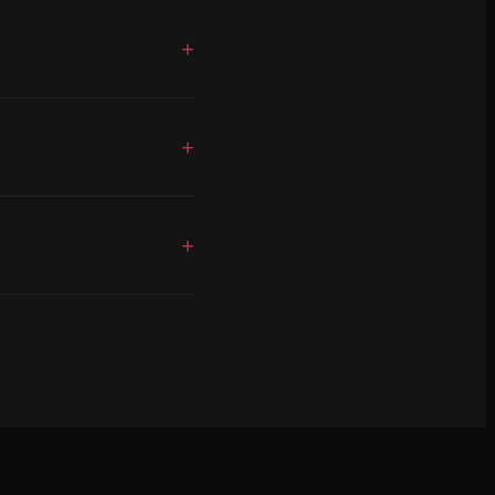
+
+
+