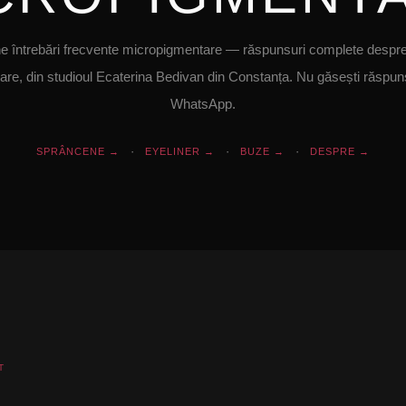
 întrebări frecvente micropigmentare — răspunsuri complete despre 
care, din studioul Ecaterina Bedivan din Constanța. Nu găsești răspun
WhatsApp.
·
·
·
SPRÂNCENE →
EYELINER →
BUZE →
DESPRE →
T