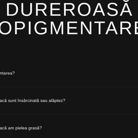
 DUREROASĂ
OPIGMENTAR
ntarea?
acă sunt însărcinată sau alăptez?
dacă am pielea grasă?