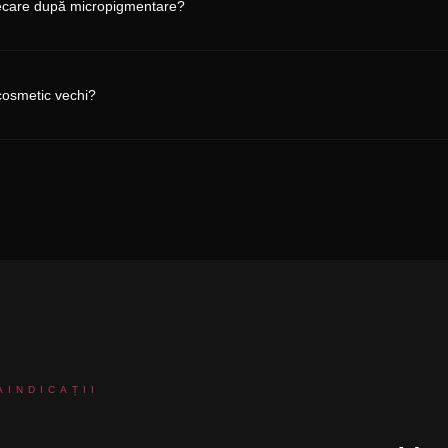
decare după micropigmentare?
cosmetic vechi?
INDICAȚII